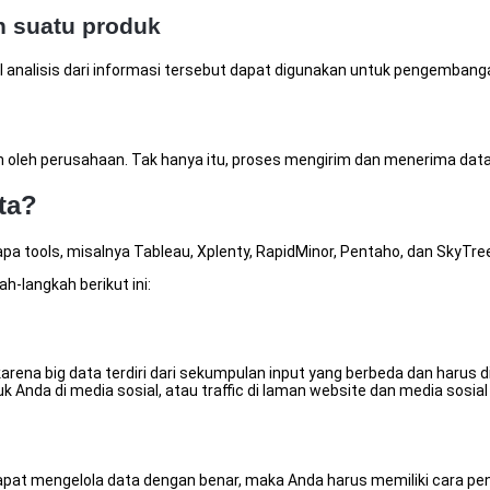
n suatu produk
l analisis dari informasi tersebut dapat digunakan untuk pengembanga
 oleh perusahaan. Tak hanya itu, proses mengirim dan menerima data 
ta?
 tools, misalnya Tableau, Xplenty, RapidMinor, Pentaho, dan SkyTre
h-langkah berikut ini:
 karena big data terdiri dari sekumpulan input yang berbeda dan haru
da di media sosial, atau traffic di laman website dan media sosial 
at mengelola data dengan benar, maka Anda harus memiliki cara penyi