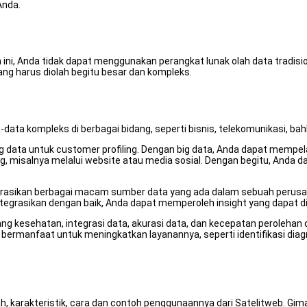
Anda.
ah ini, Anda tidak dapat menggunakan perangkat lunak olah data tra
 yang harus diolah begitu besar dan kompleks.
ta kompleks di berbagai bidang, seperti bisnis, telekomunikasi, ba
data untuk customer profiling. Dengan big data, Anda dapat mempelaja
g, misalnya melalui website atau media sosial. Dengan begitu, Anda
grasikan berbagai macam sumber data yang ada dalam sebuah perusahaa
integrasikan dengan baik, Anda dapat memperoleh insight yang dapat 
dang kesehatan, integrasi data, akurasi data, dan kecepatan peroleha
ermanfaat untuk meningkatkan layanannya, seperti identifikasi diagno
arah, karakteristik, cara dan contoh penggunaannya dari Satelitweb. 