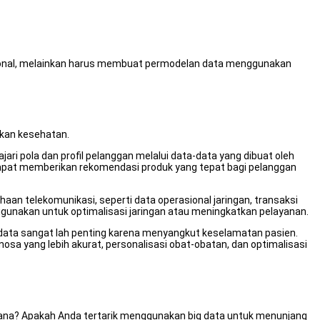
disional, melainkan harus membuat permodelan data menggunakan
hkan kesehatan.
ri pola dan profil pelanggan melalui data-data yang dibuat oleh
 dapat memberikan rekomendasi produk yang tepat bagi pelanggan
n telekomunikasi, seperti data operasional jaringan, transaksi
digunakan untuk optimalisasi jaringan atau meningkatkan pelayanan.
n data sangat lah penting karena menyangkut keselamatan pasien.
sa yang lebih akurat, personalisasi obat-obatan, dan optimalisasi
Gimana? Apakah Anda tertarik menggunakan big data untuk menunjang