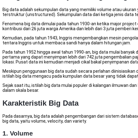
Big data adalah sekumpulan data yang memiliki volume atau ukuran yan
terstruktur (unstructured). Sekumpulan data dari ketiga jenis data 
Fenomena big data dimulai pada tahun 1930-an ketika major project d
kontribusi dari 26 juta warga Amerika dan lebih dari 3 juta pemberi
Kemudian, pada tahun 1943, Inggris mengembangkan mesin pengolah
tentara Inggris untuk membaca sandi hanya dalam hitungan jam.
Pada tahun 1952 hingga awal tahun 1990-an, big data mulai banyak
pertama yang dapat menyimpan lebih dari 742 juta pengembalian paj
lokasi. Pusat data ini kemudian menjadi cikal bakal penyimpanan data 
Meskipun penggunaan big data sudah secara perlahan diinisiasikan di 
istilah big data mengacu pada kumpulan data besar yang tidak dapat d
Sejak saat itu, istilah big data mulai populer di kalangan ilmuwan
dalam skala besar.
Karakteristik Big Data
Pada dasarnya, big data adalah pengembangan dari sistem database
big data, yaitu volume, velocity, dan variety.
1. Volume