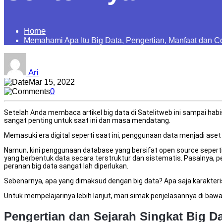
Home
Memahami Apa Itu Big Data, Pengertian, Manfaat dan 
Ari
Mar 15, 2022
0
Setelah Anda membaca artikel big data di Satelitweb ini sampai habi
sangat penting untuk saat ini dan masa mendatang.
Memasuki era digital seperti saat ini, penggunaan data menjadi as
Namun, kini penggunaan database yang bersifat open source seper
yang berbentuk data secara terstruktur dan sistematis. Pasalnya, 
peranan big data sangat lah diperlukan.
Sebenarnya, apa yang dimaksud dengan big data? Apa saja karakteri
Untuk mempelajarinya lebih lanjut, mari simak penjelasannya di bawah
Pengertian dan Sejarah Singkat Big D