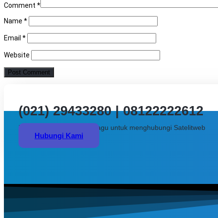
Comment
*
Name
*
Email
*
Website
(021) 29433280 | 08122222612
Butuh bantuan? Jangan ragu untuk menghubungi Satelitweb
Hubungi Kami