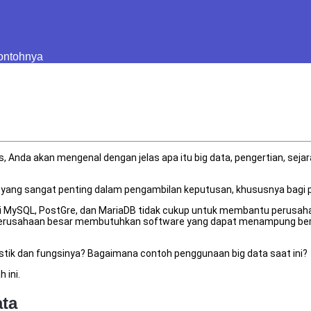
Contohnya
s, Anda akan mengenal dengan jelas apa itu big data, pengertian, sej
et yang sangat penting dalam pengambilan keputusan, khususnya bagi 
ti MySQL, PostGre, dan MariaDB tidak cukup untuk membantu perusah
perusahaan besar membutuhkan software yang dapat menampung berbaga
stik dan fungsinya? Bagaimana contoh penggunaan big data saat ini?
 ini.
ata