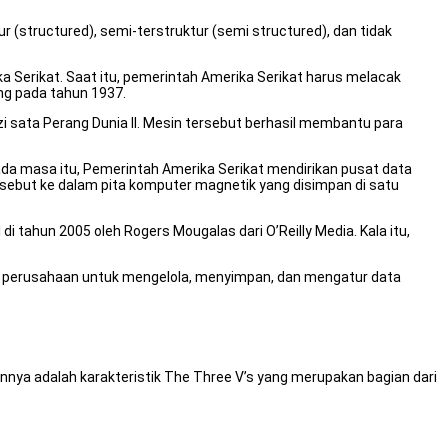
ur (structured), semi-terstruktur (semi structured), dan tidak
ka Serikat. Saat itu, pemerintah Amerika Serikat harus melacak
ang pada tahun 1937.
ata Perang Dunia II. Mesin tersebut berhasil membantu para
da masa itu, Pemerintah Amerika Serikat mendirikan pusat data
rsebut ke dalam pita komputer magnetik yang disimpan di satu
i tahun 2005 oleh Rogers Mougalas dari O’Reilly Media. Kala itu,
nyak perusahaan untuk mengelola, menyimpan, dan mengatur data
ya adalah karakteristik The Three V’s yang merupakan bagian dari