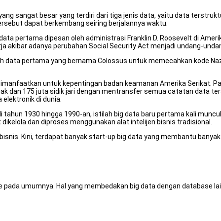
g sangat besar yang terdiri dari tiga jenis data, yaitu data terstrukt
tersebut dapat berkembang seiring berjalannya waktu.
ata pertama dipesan oleh administrasi Franklin D. Roosevelt di Ameri
 kerja akibar adanya perubahan Social Security Act menjadi undang-und
 data pertama yang bernama Colossus untuk memecahkan kode Nazi s
 dimanfaatkan untuk kepentingan badan keamanan Amerika Serikat. Pa
ak dan 175 juta sidik jari dengan mentransfer semua catatan data te
elektronik di dunia.
tahun 1930 hingga 1990-an, istilah big data baru pertama kali muncul d
ikelola dan diproses menggunakan alat intelijen bisnis tradisional.
 dan bisnis. Kini, terdapat banyak start-up big data yang membantu ba
 pada umumnya. Hal yang membedakan big data dengan database lainn