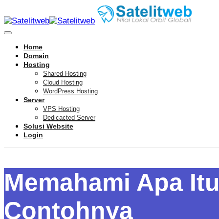
Home
Domain
Hosting
Shared Hosting
Cloud Hosting
WordPress Hosting
Server
VPS Hosting
Dedicacted Server
Solusi Website
Login
Memahami Apa Itu 
Contohnya