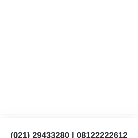
SSL FREE
PHP
8.3
MariaDB
(021) 29433280 | 08122222612