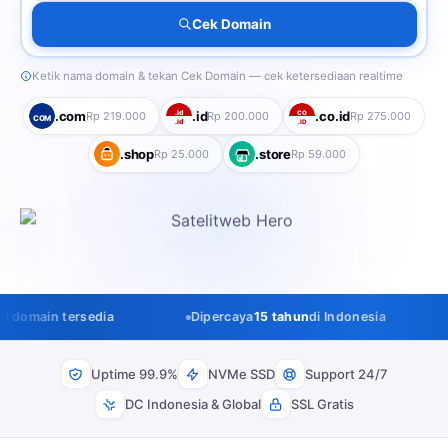
Cek Domain
Ketik nama domain & tekan Cek Domain — cek ketersediaan realtime
.id
.com
.id
.co.id
Rp 219.000
Rp 200.000
CO
Rp 275.000
COM
.id
.ID
.shop
.store
Rp 25.000
Rp 59.000
Dipercaya
15 tahun
di Indonesia
Ribuan domain terdaftar
se
Uptime 99.9%
NVMe SSD
Support 24/7
DC Indonesia & Global
SSL Gratis