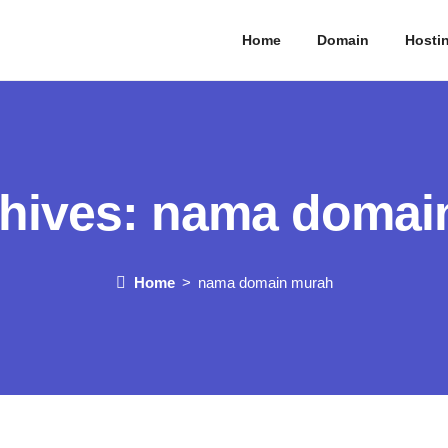
Home
Domain
Hosti
hives:
nama domai
Home
nama domain murah