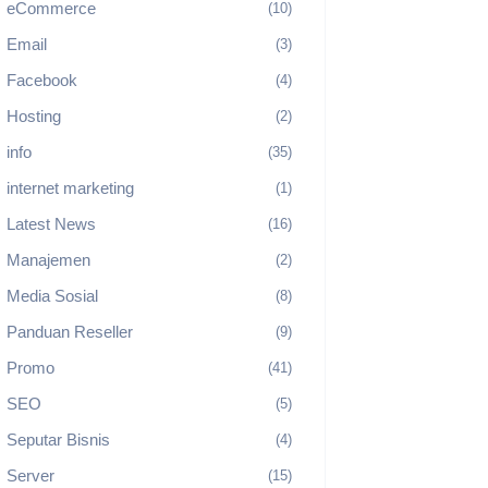
eCommerce
(10)
Email
(3)
Facebook
(4)
Hosting
(2)
info
(35)
internet marketing
(1)
Latest News
(16)
Manajemen
(2)
Media Sosial
(8)
Panduan Reseller
(9)
Promo
(41)
SEO
(5)
Seputar Bisnis
(4)
Server
(15)