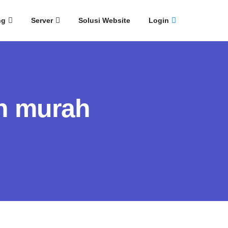
ng
Server
Solusi Website
Login
n murah