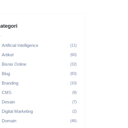
ategori
Artificial Intelligence
(11)
Artikel
(60)
Bisnis Online
(32)
Blog
(83)
Branding
(10)
CMS
(9)
Desain
(7)
Digital Marketing
(2)
Domain
(46)