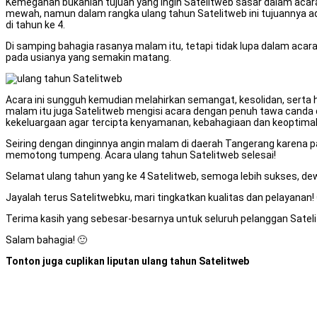
Kemegahan bukanlah tujuan yang ingin Satelitweb sasar dalam acar
mewah, namun dalam rangka ulang tahun Satelitweb ini tujuannya a
di tahun ke 4.
Di samping bahagia rasanya malam itu, tetapi tidak lupa dalam ac
pada usianya yang semakin matang.
Acara ini sungguh kemudian melahirkan semangat, kesolidan, serta 
malam itu juga Satelitweb mengisi acara dengan penuh tawa canda d
kekeluargaan agar tercipta kenyamanan, kebahagiaan dan keoptimal
Seiring dengan dinginnya angin malam di daerah Tangerang karena 
memotong tumpeng. Acara ulang tahun Satelitweb selesai!
Selamat ulang tahun yang ke 4 Satelitweb, semoga lebih sukses, de
Jayalah terus Satelitwebku, mari tingkatkan kualitas dan pelayanan!
Terima kasih yang sebesar-besarnya untuk seluruh pelanggan Satel
Salam bahagia! 🙂
Tonton juga cuplikan liputan ulang tahun Satelitweb