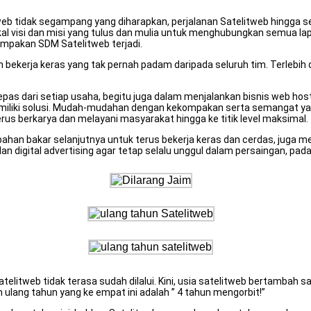
web tidak segampang yang diharapkan, perjalanan Satelitweb hingga s
ekal visi dan misi yang tulus dan mulia untuk menghubungkan semua 
pakan SDM Satelitweb terjadi.
 bekerja keras yang tak pernah padam daripada seluruh tim. Terlebih 
pas dari setiap usaha, begitu juga dalam menjalankan bisnis web ho
miliki solusi. Mudah-mudahan dengan kekompakan serta semangat yan
rus berkarya dan melayani masyarakat hingga ke titik level maksimal.
 bahan bakar selanjutnya untuk terus bekerja keras dan cerdas, juga m
an digital advertising agar tetap selalu unggul dalam persaingan, pada
itweb tidak terasa sudah dilalui. Kini, usia satelitweb bertambah sat
 ulang tahun yang ke empat ini adalah ” 4 tahun mengorbit!”