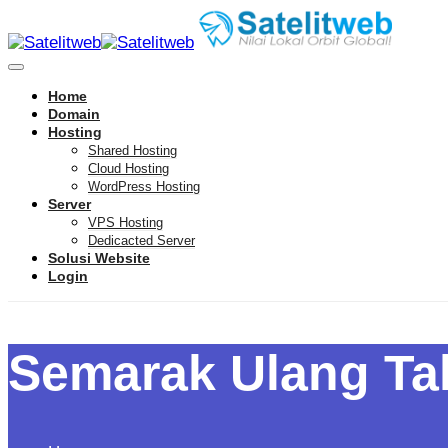
Home
Domain
Hosting
Shared Hosting
Cloud Hosting
WordPress Hosting
Server
VPS Hosting
Dedicacted Server
Solusi Website
Login
Semarak Ulang Tah