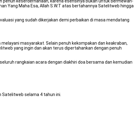
gan penuh keserderhanaan, karena esensinya bukan untuk bermewah-
an Yang Maha Esa, Allah S.W.T atas bertahannya Satelitweb hingga
valuasi yang sudah dikerjakan demi perbaikan di masa mendatang
dan melayani masyarakat. Selain penuh kekompakan dan keakraban,
elitweb yang ingin dan akan terus dipertahankan dengan penuh
seluruh rangkaian acara dengan diakhiri doa bersama dan kemudian
Satelitweb selama 4 tahun ini.