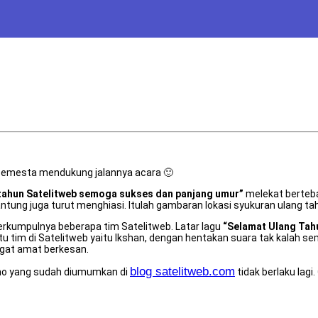
 semesta mendukung jalannya acara 🙂
 tahun Satelitweb semoga sukses dan panjang umur”
melekat bertebar
ung juga turut menghiasi. Itulah gambaran lokasi syukuran ulang tah
berkumpulnya beberapa tim Satelitweb. Latar lagu
“Selamat Ulang Tah
 tim di Satelitweb yaitu Ikshan, dengan hentakan suara tak kalah 
ngat amat berkesan.
blog satelitweb.com
romo yang sudah diumumkan di
tidak berlaku lagi.