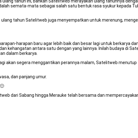
a ulang tahun ini, bahkan Satelitweb merayakan ulang tahunnya den
dalah semata-mata sebagai salah satu bentuk rasa syukur kepada Tuh
ara ulang tahun Satelitweb juga menyempatkan untuk merenung, menge
harapan-harapan baru agar lebih baik dan besar lagi untuk berkarya 
an kehangatan antara satu dengan yang lainnya. Inilah budaya di Sat
an dalam berkarya.
pagi akan segera menggantikan perannya malam, Satelitweb menutup 
wasa, dan panjang umur.
 🙂
itweb dari Sabang hingga Merauke telah bersama dan mempercayakan 