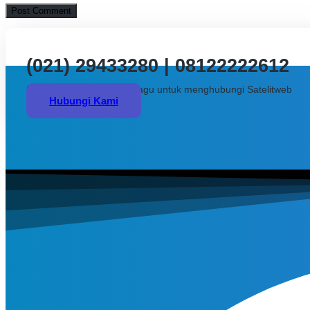
(021) 29433280 | 08122222612
Butuh bantuan? Jangan ragu untuk menghubungi Satelitweb
Hubungi Kami