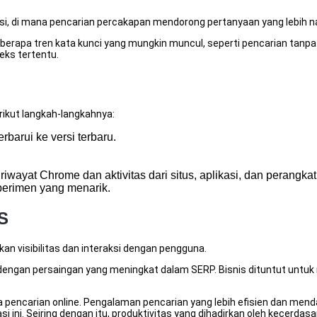
asi, di mana pencarian percakapan mendorong pertanyaan yang lebih 
erapa tren kata kunci yang mungkin muncul, seperti pencarian tanpa 
eks tertentu.
ikut langkah-langkahnya:
barui ke versi terbaru.
k riwayat Chrome dan aktivitas dari situs, aplikasi, dan peran
perimen yang menarik.
S
n visibilitas dan interaksi dengan pengguna.
t dengan persaingan yang meningkat dalam SERP. Bisnis dituntut unt
pencarian online. Pengalaman pencarian yang lebih efisien dan men
i ini. Seiring dengan itu, produktivitas yang dihadirkan oleh kecer