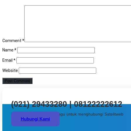
Comment
*
Name
*
Email
*
Website
(021) 29433280 | 08122222612
Butuh bantuan? Jangan ragu untuk menghubungi Satelitweb
Hubungi Kami