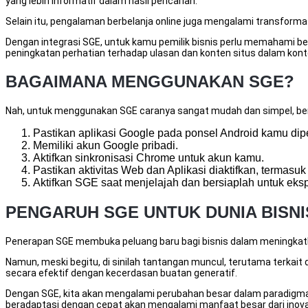
yang lebih informatif dalam hasil pencarian.
Selain itu, pengalaman berbelanja online juga mengalami transform
Dengan integrasi SGE, untuk kamu pemilik bisnis perlu memahami beb
peningkatan perhatian terhadap ulasan dan konten situs dalam kont
BAGAIMANA MENGGUNAKAN SGE?
Nah, untuk menggunakan SGE caranya sangat mudah dan simpel, ber
Pastikan aplikasi Google pada ponsel Android kamu diper
Memiliki akun Google pribadi.
Aktifkan sinkronisasi Chrome untuk akun kamu.
Pastikan aktivitas Web dan Aplikasi diaktifkan, termasu
Aktifkan SGE saat menjelajah dan bersiaplah untuk eks
PENGARUH SGE UNTUK DUNIA BISNI
Penerapan SGE membuka peluang baru bagi bisnis dalam meningkatka
Namun, meski begitu, di sinilah tantangan muncul, terutama terkai
secara efektif dengan kecerdasan buatan generatif.
Dengan SGE, kita akan mengalami perubahan besar dalam paradigma 
beradaptasi dengan cepat akan mengalami manfaat besar dari inovas