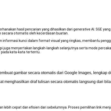
rhanakan hasil pencarian yang dihasilkan dari generative AI. SGE y
n secara otomatis oleh kecerdasan buatan.
 informasi kunci dalam format visual yang ringkas, membantu penggun
etapi juga menyertakan langkah-langkah selanjutnya serta mode percak
 pada kata-kata tertentu.
mbuat gambar secara otomatis dari Google Images, lengkap d
 menghasilkan draf tulisan secara otomatis langsung dari bil
lebih cepat dan efisien dari sebelumnya. Proses pemilihan link men