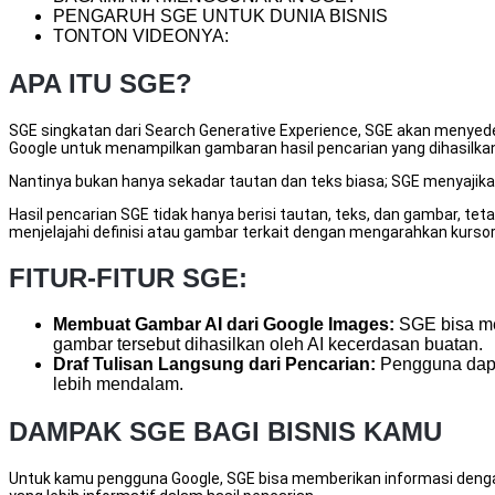
PENGARUH SGE UNTUK DUNIA BISNIS
TONTON VIDEONYA:
APA ITU SGE?
SGE singkatan dari Search Generative Experience, SGE akan menyede
Google untuk menampilkan gambaran hasil pencarian yang dihasilka
Nantinya bukan hanya sekadar tautan dan teks biasa; SGE menyajikan
Hasil pencarian SGE tidak hanya berisi tautan, teks, dan gambar, t
menjelajahi definisi atau gambar terkait dengan mengarahkan kursor
FITUR-FITUR SGE:
Membuat Gambar AI dari Google Images:
SGE bisa me
gambar tersebut dihasilkan oleh AI kecerdasan buatan.
Draf Tulisan Langsung dari Pencarian:
Pengguna dapat
lebih mendalam.
DAMPAK SGE BAGI BISNIS KAMU
Untuk kamu pengguna Google, SGE bisa memberikan informasi dengan 